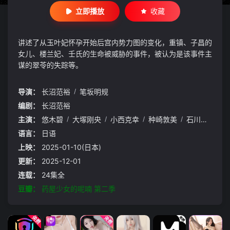
立即播放
收藏
讲述了从玉叶妃怀孕开始后宫内势力图的变化，重镇、子昌的
女儿、楼兰妃、壬氏的生命被威胁的事件，被认为是该事件主
谋的翠苓的失踪等。
导演：
长沼范裕
/
笔坂明规
编剧：
长沼范裕
主演：
悠木碧
/
大塚刚央
/
小西克幸
/
种崎敦美
/
石川由依
/
语言：
日语
上映：
2025-01-10(日本)
更新：
2025-12-01
连载：
24集全
豆瓣：
药屋少女的呢喃 第二季