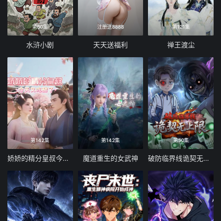
第60集
注册送8888
第121集
水浒小剧
天天送福利
禅王渡尘
第142集
第142集
第50集
娇娇的精分皇叔今天又吃醋了
魔道重生的女武神
破防临界线诡契无上限