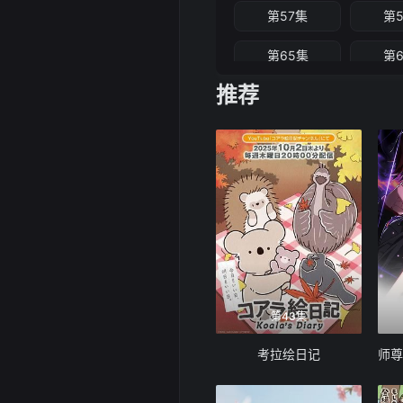
第57集
第
第65集
第
推荐
第73集
第
第81集
第
第89集
第
第97集
第
第105集
第1
第113集
第1
第43集
第121集
第1
考拉绘日记
第129集
第1