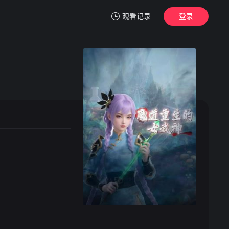
观看记录
登录
我的观影记录
暂无观看影片的记录