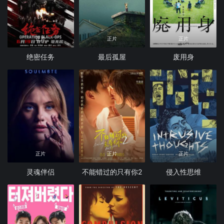
正片
正片
正片
绝密任务
最后孤屋
废用身
正片
正片
正片
灵魂伴侣
不能错过的只有你2
侵入性思维