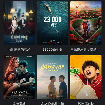
第7集
正片
正片
毛骨悚然的恋爱
23000条生命
星光继承者：暗黑仙境
正片
正片
正片
欲海暗涌
永远心跳漏一拍
10间敢死队