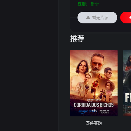
豆瓣：
醉梦
暂无片源
推荐
正片
野兽赛跑