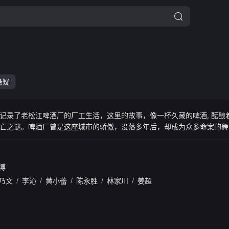
悬疑
记录了老松江啤酒厂的厂工生活，这里的故事，像一杯久藏的啤酒, 酝酿
亡之谜。啤酒厂曾是这座城市的骄傲，没落多年后，却成为众多命案的舞
贪婪驱使的阴谋之中。每一个人都如同棋子，被无情地操纵和牺牲。真相
，策划着一场血色的复仇 。他的怒火和绝望，化作连环杀人案的阴影，
源自宿命的意外中到达终点。沈乐水也再次扛起摄像机，记录下这其中跨
博
乃文
/
李沁
/
黄小蕾
/
陈永胜
/
林家川
/
姜超