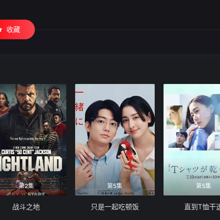
收藏
第2集
第5集
第5集
战斗之地
只是一起吃顿饭
直到T恤干