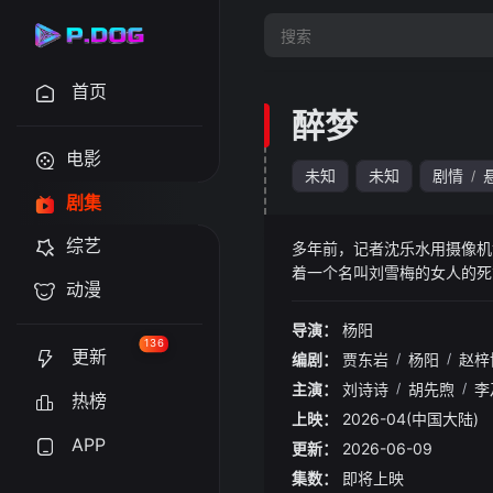
首页
醉梦
电影
未知
未知
剧情
/
剧集
综艺
多年前，记者沈乐水用摄像机
着一个名叫刘雪梅的女人的死
动漫
死，紧密缠绕在一个被野心和
的角落。一个潜伏多年的幽灵
导演：
杨阳
回终于在一起突如其来又似乎
136
更新
编剧：
贾东岩
/
杨阳
/
赵梓
扎。
主演：
刘诗诗
/
胡先煦
/
李
热榜
上映：
2026-04(中国大陆)
APP
更新：
2026-06-09
集数：
即将上映