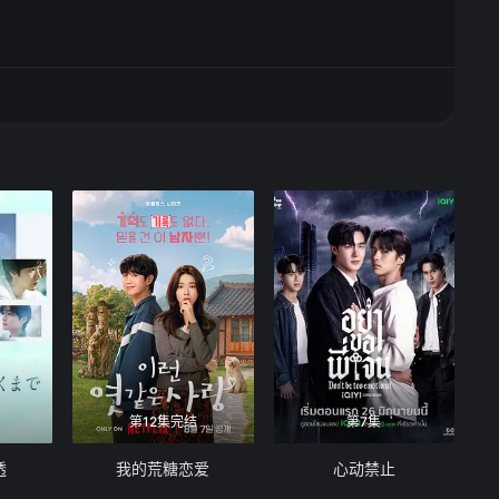
第12集完结
第7集
透
我的荒糖恋爱
心动禁止