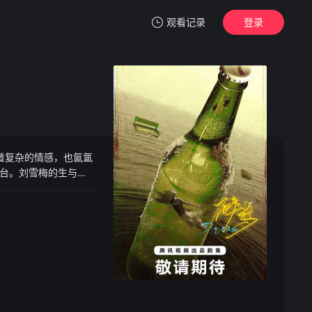
观看记录
登录
我的观影记录
着复杂的情感，也氤氲
暂无观看影片的记录
台。刘雪梅的生与
总是隐藏在最不起眼
笼罩着松江。命运的轮
越了时间的人性挣