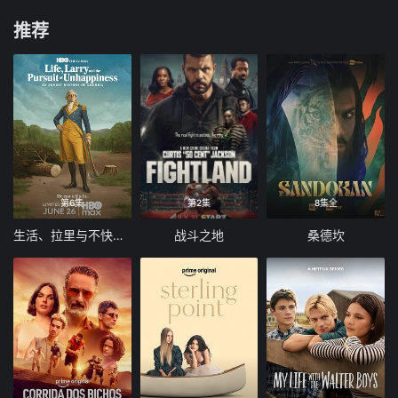
推荐
第6集
第2集
8集全
生活、拉里与不快乐的追求：一部美国史
战斗之地
桑德坎