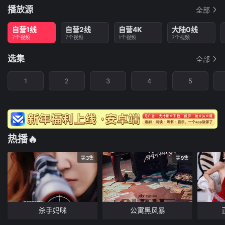
播放源
全部
自营1线
自营2线
自营4K
大陆0线
7个视频
7个视频
1个视频
7个视频
选集
全部
1
2
3
4
5
热播🔥
第3集
第9集
杀手妈咪
公寓黑风暴