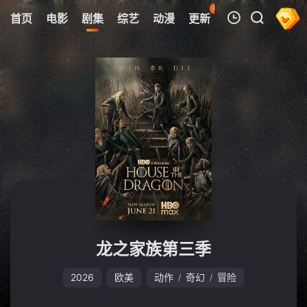
89
首页
电影
剧集
综艺
动漫
更新
热榜
APP
我的观影记录
暂无观看影片的记录
龙之家族第三季
2026
欧美
动作
奇幻
冒险
/
/