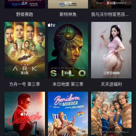
正片
第8集
第10集
野兽赛跑
斯特林角
我与沃尔特家男孩的生活 第三季
第2集
第6集
注册送8888
方舟一号 第三季
末日地堡 第三季
天天送福利