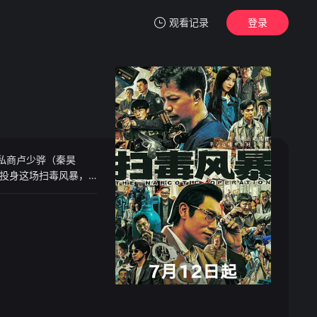
观看记录
登录
我的观影记录
私商卢少骅（秦昊
暂无观看影片的记录
投身这场扫毒风暴，
少骅诡诈的毒网阴谋。