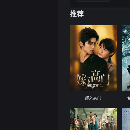
推荐
第10集
嫁入高门