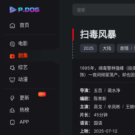
首页
扫毒风暴
电影
2025
大陆
剧情
/
剧集
综艺
1995年，缉毒警林强峰（
饰）一夜间倾家荡产，却也因
动漫
而卢少骅则辗转国内外潜藏行
导演：
五百
/
蔺水净
142
更新
编剧：
陈育新
主演：
高戈
/
牟凤彬
/
王婉
热榜
片长：
45分钟
APP
语言：
国语
上映：
2025-07-12