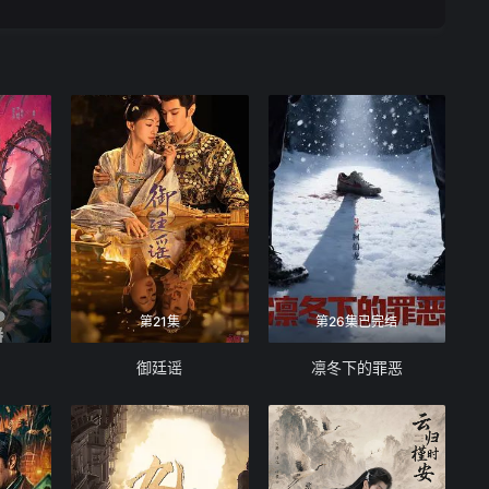
第21集
第26集已完结
御廷谣
凛冬下的罪恶