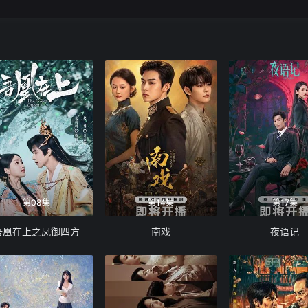
第08集
第14集
第17集
吾凰在上之凤御四方
南戏
夜语记