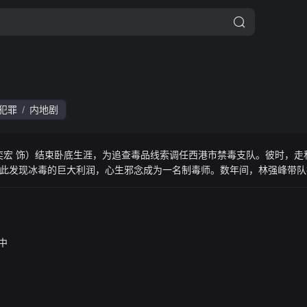
犯罪
内地剧
/
段奕宏 饰）结束卧底生涯，为追查毒品线索调任西港市禁毒支队。彼时，走
此发现冰毒的巨大利润，心生邪念成为一名制毒师。数年间，林强峰带队
踪，成为最大毒枭……最终，以林强峰为代表的缉毒警不辱使命，力破卢
中