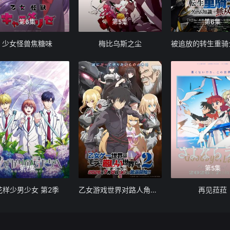
第6集
第5集
第6集
少女怪兽焦糖味
梅比乌斯之尘
第7集
第5集
第5集
花样少男少女 第2季
乙女游戏世界对路人角色很不友好 第二季
再见菈菈