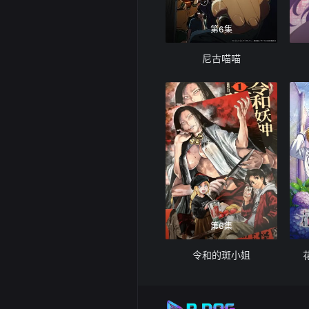
第6集
尼古喵喵
第6集
令和的斑小姐