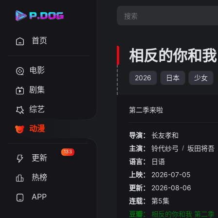
首页
相反的你和我
电影
2026
日本
少女
剧集
综艺
第二季来啦
动漫
导演：
长友孝和
主演：
铃代纱弓
/
坂田将吾
133
更新
语言：
日语
上映：
2026-07-05
热榜
更新：
2026-08-06
APP
连载：
第5集
豆瓣：
相反的你和我 第二季