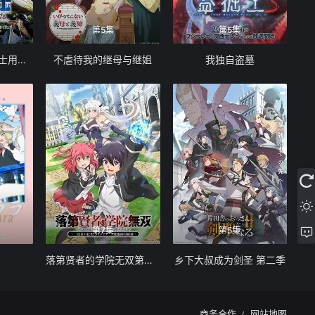
第5集
第5集
被追放的转生重骑士用游戏知识开无双
不虐待我的继母与继姐
我独自盗墓
第7集
第5集
落第贤者的学院无双第二回转生，S等级作弊魔术师冒险记
乡下大叔成为剑圣 第二季
商务合作
网站地图