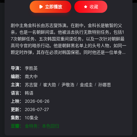
立即播放
收藏
剧中主角金科长由苏志燮饰演。在剧中，金科长是敏智的父
亲，也是一名朝鲜间谍。他被派去执行无数特别任务，包括1
7次朝鲜任务、五次韩国双重间谍任务，以及一次针对朝鲜最
高司令官的暗杀行动。他是朝鲜黑名单上的头号人物，如同一
颗定时炸弹，其存在必须对韩国保密。同时他还是一位单身父
亲，带着一个女儿，在韩国一家小型储蓄银行有一份稳定的工
作，过着平凡的生活。
导演：
李胜英
编剧：
南大中
主演：
苏志燮
/
崔大勋
/
尹敬浩
/
金成圭
/
孙娜恩
语言：
韩语
上映：
2026-06-26
更新：
2026-07-27
集数：
10集全
豆瓣：
金特务：本色回归