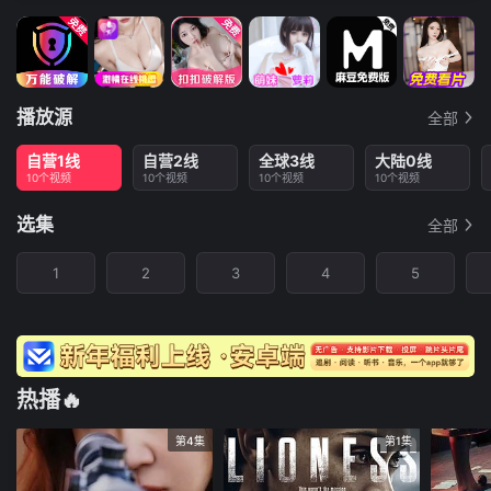
播放源
全部
自营1线
自营2线
全球3线
大陆0线
10个视频
10个视频
10个视频
10个视频
选集
全部
1
2
3
4
5
热播🔥
第4集
第1集