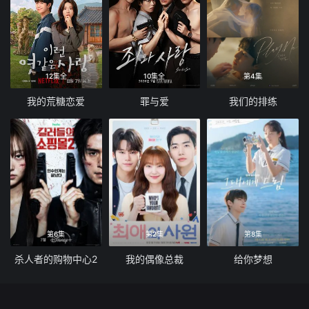
12集全
10集全
第4集
我的荒糖恋爱
罪与爱
我们的排练
第6集
第2集
第8集
杀人者的购物中心2
我的偶像总裁
给你梦想