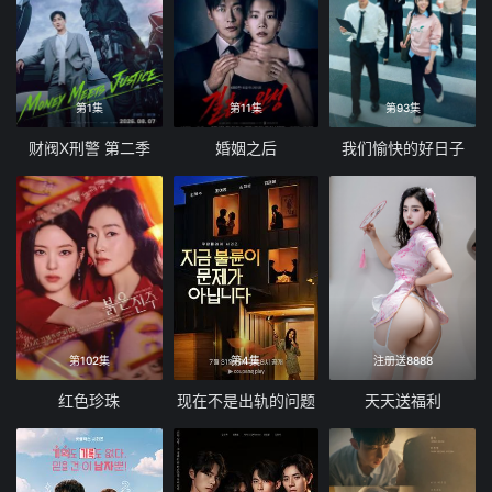
第1集
第11集
第93集
财阀X刑警 第二季
婚姻之后
我们愉快的好日子
第102集
第4集
注册送8888
红色珍珠
现在不是出轨的问题
天天送福利