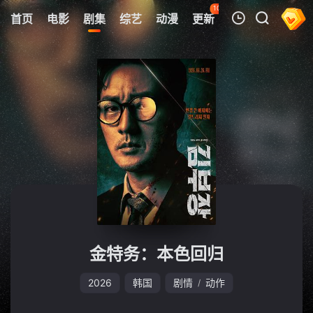
107
首页
电影
剧集
综艺
动漫
更新
热榜
APP
我的观影记录
暂无观看影片的记录
金特务：本色回归
2026
韩国
剧情
动作
/