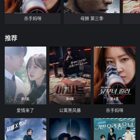
杀手妈咪
母狮 第三季
推荐
第5集
第9集
第4集
爱情来了
公寓黑风暴
杀手妈咪