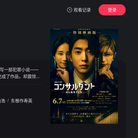
观看记录
登录
我的观影记录
写一部犯罪小说——
暂无观看影片的记录
完成了作品，却震惊地
他。被卷入将“死亡”
内浩
/
东根作寿英