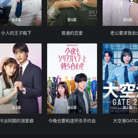
第6集
第5集
第5集
仆人的王子殿下
普通的恋爱
老公要求我去
第5集
第6集
第3集
冷淡同期的溺爱癖
今晚也要和连环杀手约会
大空港GATE