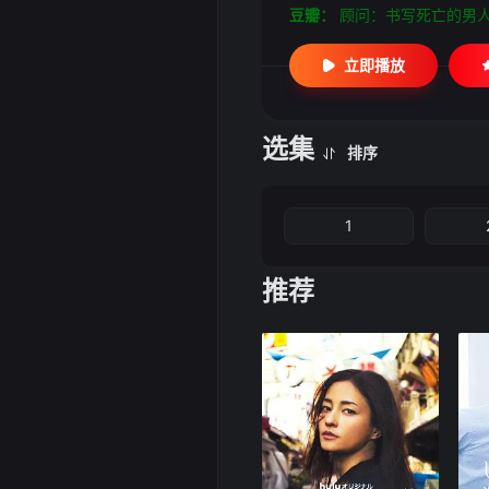
豆瓣：
顾问：书写死亡的男
立即播放
选集
排序
1
推荐