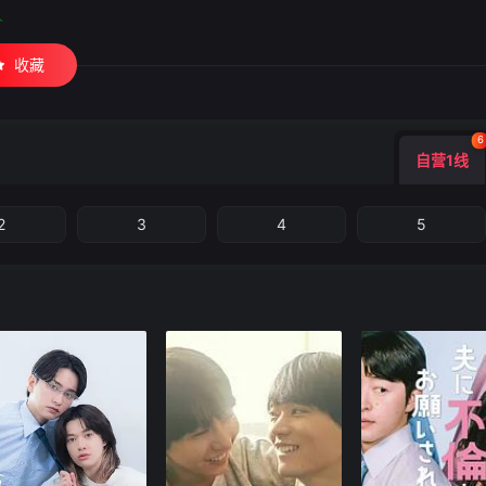
人
收藏
6
自营1线
2
3
4
5