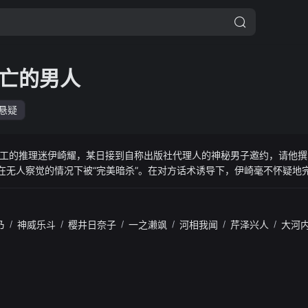
亡的男人
悬疑
工的推理迷伊崎耀，某日接到自称出版社代理人的神秘男子邀约，请他撰
标在无人察觉的情况下被“完美暗杀”。在对方话术诱导下，伊崎毫不怀疑地
成真。原来，有一家神秘公司专门执行“杀害”任务，并派出神秘女经理监视
逐渐失去退路，他的命运也被推向未知深渊。本剧改编自同名韩国小说。
乃
/
神威乐斗
/
樱井日奈子
/
一之濑飒
/
河相我闻
/
芹泽兴人
/
大河