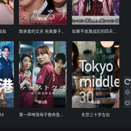
第6集
第9集
出轨
致亲爱的丈夫 完美妻子的谎言
如果不良激战区的四天王转生成了偶像团体
第5集
第3集
24
第一声啼哭母子救命急救班
东京三十岁左右