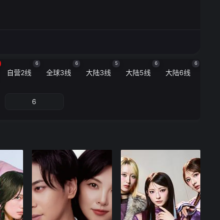
6
6
5
6
6
自营2线
全球3线
大陆3线
大陆5线
大陆6线
6