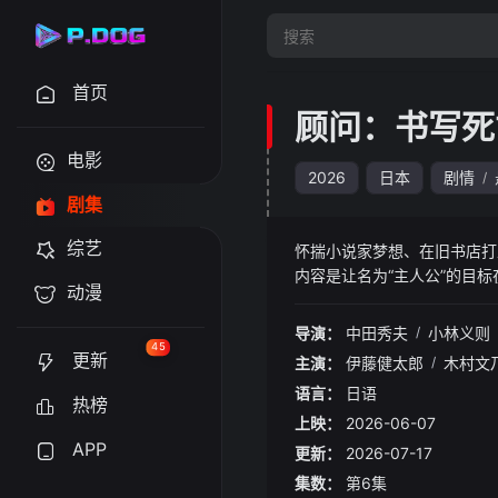
首页
顾问：书写死
电影
2026
日本
剧情
/
剧集
综艺
怀揣小说家梦想、在旧书店打
内容是让名为“主人公”的目
动漫
发现小说情节竟在现实中一一
商品化的巨大黑暗组织，伊崎
导演：
中田秀夫
/
小林义则
45
更新
主演：
伊藤健太郎
/
木村文
语言：
日语
热榜
上映：
2026-06-07
APP
更新：
2026-07-17
集数：
第6集