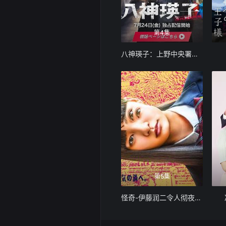
第4集
八神瑛子：上野中央署组织犯罪对策课
第5集
怪奇-伊藤润二令人彻夜难眠的奇异故事