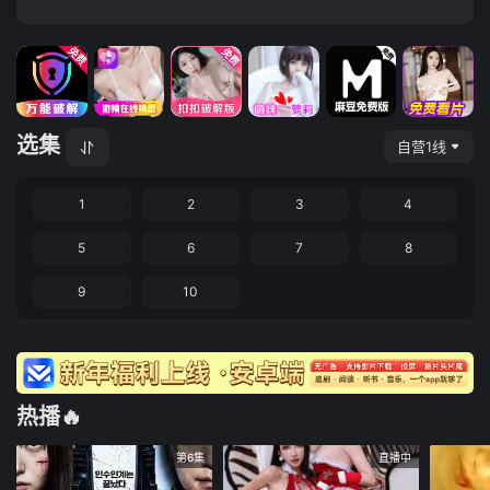
选集
自营1线
1
2
3
4
5
6
7
8
9
10
热播🔥
第6集
直播中