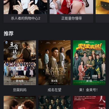
杀人者的购物中心2
正能量你懂得
推荐
第30集
第4集
第1集
豆腐妈妈
成名在望
来！金来号！