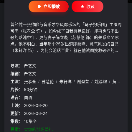
立即播放
收藏
曾经凭一张帅脸与音乐才华风靡乐坛的「马子狗乐团」主唱周
可杰（张孝全 饰），如今成了自我感觉良好、却再也写不出
歌的落魄中年，更与妻子陈立璇（苏慧伦 饰）的关系降至冰
点。他不明白：当年那个25岁出道即巅峰、意气风发的自己
（朱轩洋 饰），为何会沦落至此？就在他试图挽救破碎的婚
姻时，一场超现实的奇迹悄然降临，带领他重新找回爱的初
衷。
导演：
严艺文
编剧：
严艺文
主演：
张孝全
/
苏慧伦
/
朱轩洋
/
谢盈萱
/
姚淳耀
/
黄迪扬
/
片长：
50分钟
语言：
国语
上映：
2026-06-20
更新：
2026-06-24
集数：
10集全
豆瓣：
欠你的那场婚礼