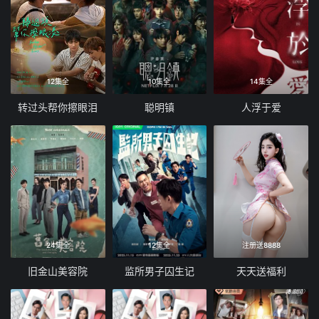
12集全
10集全
14集全
转过头帮你擦眼泪
聪明镇
人浮于爱
24集全
12集全
注册送8888
旧金山美容院
监所男子囚生记
天天送福利