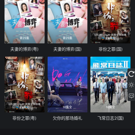
第25集
第25集
25集全
夫妻的博弈(粤)
夫妻的博弈(国)
非份之罪(国)
25集全
10集全
10集全
非份之罪(粤)
欠你的那场婚礼
飞常日志2(国)