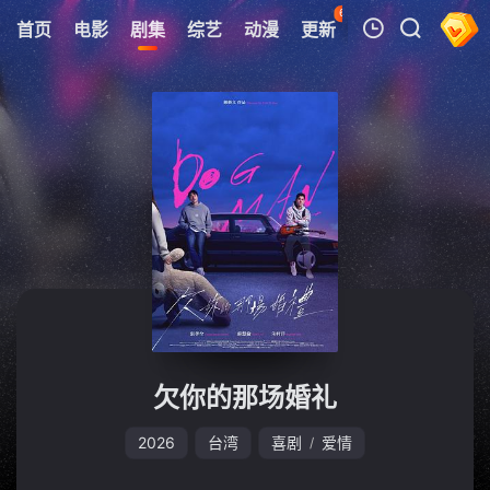
63
首页
电影
剧集
综艺
动漫
更新
热榜
APP
我的观影记录
暂无观看影片的记录
欠你的那场婚礼
2026
台湾
喜剧
爱情
/