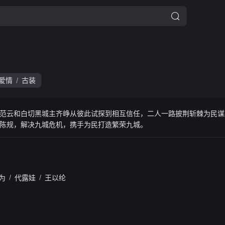
爱情
古装
/
范云和白切黑城主齐峥从彼此试探到相互信任，二人一路披荆斩棘为民谋
破陈规，解决九城危机，携手为民打造繁荣九城。
为
/
代露娃
/
王以纶