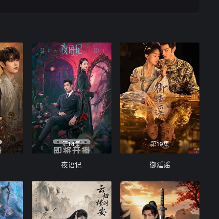
第14集
第19集
夜语记
御廷谣