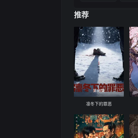
推荐
第16集
凛冬下的罪恶