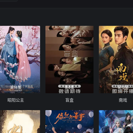
第18集
第8集
第12集
昭阳公主
盲盒
南戏