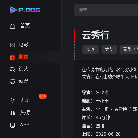
首页
云秀行
电影
2026
大陆
喜剧
/
剧集
综艺
在传说中的九城，名门穷小姐
爱情；范云也助齐峥平天下
动漫
导演：
朱少杰
104
更新
编剧：
于小千
主演：
李一桐
/
曾舜晞
/
邓
热榜
片长：
45分钟
APP
语言：
国语
上映：
2026-06-20