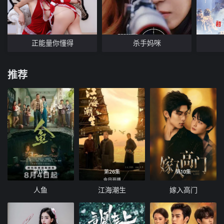
正能量你懂得
杀手妈咪
推荐
第11集
第26集
第10集
人鱼
江海潮生
嫁入高门