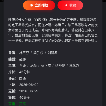
立即播放
收藏
叶府的长女叶璃（白鹿 饰）,嫁去破败的定王府，和双腿残疾
的定王墨修尧成亲，而在叶璃出嫁当日，黎王墨景黎与叶府次
女叶莹也于同日成亲。叶璃作为离山后人，曾被封在山中八
年，婚后她表面无事，实则暗中谋划，将当年加害离山的官员
一一除去。在此过程中遭到了同为复仇的定王墨修尧的怀疑，
两人各自发力，在表面平静的湖水投下了一块巨石。而本和叶
璃青梅竹马的黎王墨景黎，顶着“戏曲王爷”不堪的名头，却在
导演：
林玉芬
/
梁胜权
/
刘智君
暗中搅弄风云，筹谋篡位。叶璃最终联手墨修尧，辅佐小皇帝
编剧：
赵娜
掌权，粉碎了穆阳侯、黎王的接连阴谋，还天下一片海晏河
主演：
白鹿
/
丞磊
/
蔡正杰
/
杨舒伊
/
林沐然
清。
片长：
45分钟
语言：
国语
上映：
2026-06-09
更新：
2026-06-29
集数：
40集全
豆瓣：
莫离