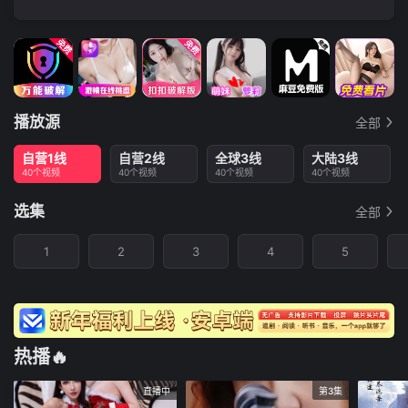
播放源
全部
自营1线
自营2线
全球3线
大陆3线
40个视频
40个视频
40个视频
40个视频
选集
全部
1
2
3
4
5
热播🔥
直播中
第3集