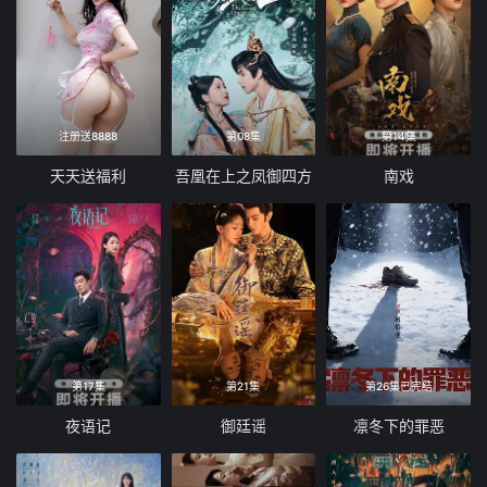
注册送8888
第08集
第14集
天天送福利
吾凰在上之凤御四方
南戏
第17集
第21集
第26集已完结
夜语记
御廷谣
凛冬下的罪恶