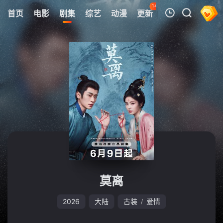
142
首页
电影
剧集
综艺
动漫
更新
热榜
APP
我的观影记录
暂无观看影片的记录
莫离
2026
大陆
古装
爱情
/