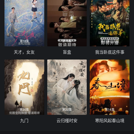
第18集
第13集
第23集已完结
天才，女友
盲盒
我当卧底这件事
第20集
第22集
第14集
九门
云归槿时安
寒阳风起春山境