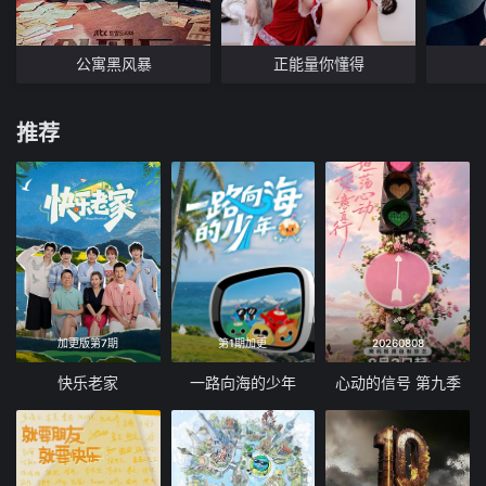
公寓黑风暴
正能量你懂得
推荐
加更版第7期
第1期加更
20260808
快乐老家
一路向海的少年
心动的信号 第九季