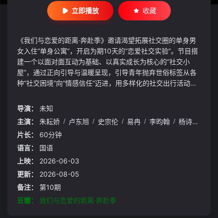
立即播放
收藏
《我们与恋爱的距离·奔赴季》邀请渴望拓展社交圈的单身男
女入住“单身公寓”，开启为期10天的“恋爱社交实验”。节目搭
建一个以面对面互动为基础、以真实成长为核心的“社交小
屋”，通过正向引导与温暖呈现，引导青年抛弃世俗标签从各
种“社交困境”向“情感信任”迈进，用多样化的社交出行活动逐
步加深情感连接，在浪漫氛围中激发参与者勇敢追求美好的能
力，建立渐进式亲密关系
导演：
未知
主演：
朱耘娇
/
卢东旭
/
史宗伦
/
易冉
/
李昀翰
/
杨诗语
/
叶
片长：
60分钟
语言：
国语
上映：
2026-06-03
更新：
2026-08-05
备注：
第10期
豆瓣：
我们与恋爱的距离·奔赴季