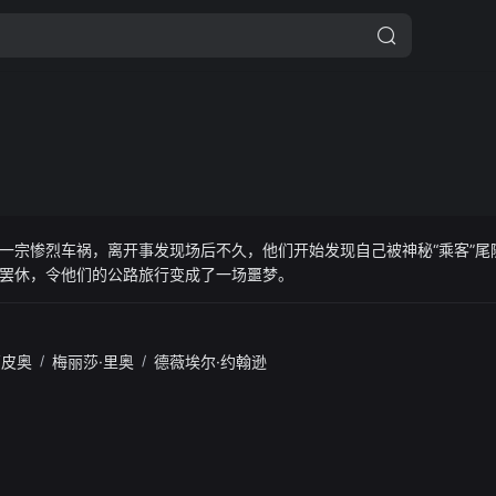
一宗惨烈车祸，离开事发现场后不久，他们开始发现自己被神秘“乘客”尾
罢休，令他们的公路旅行变成了一场噩梦。
西皮奥
/
梅丽莎·里奥
/
德薇埃尔·约翰逊