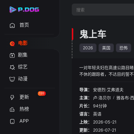
首页
鬼上车
电影
2026
美国
恐怖
剧集
综艺
一对年轻夫妇在高速公路目睹
不休的跟踪者，不达目的誓不
动漫
导演：
安德烈·艾弗道夫
120
更新
主演：
卢·洛贝尔
/
雅各布·
片长：
94分钟
热榜
语言：
英语
APP
上映：
2026-05-21
更新：
2026-07-21