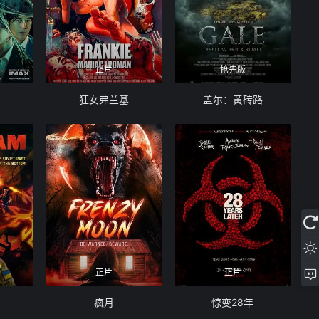
正片
抢先版
狂女弗兰基
盖尔：黄砖路
正片
正片
疯月
惊变28年