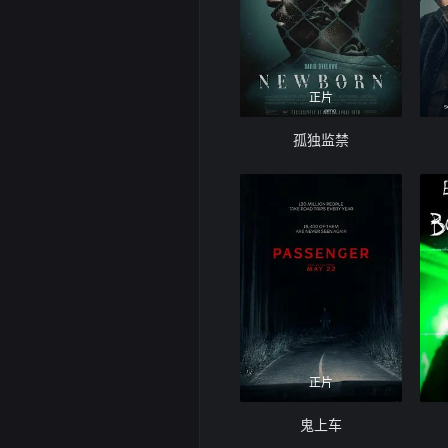
正片
孤独监禁
正片
鬼上车