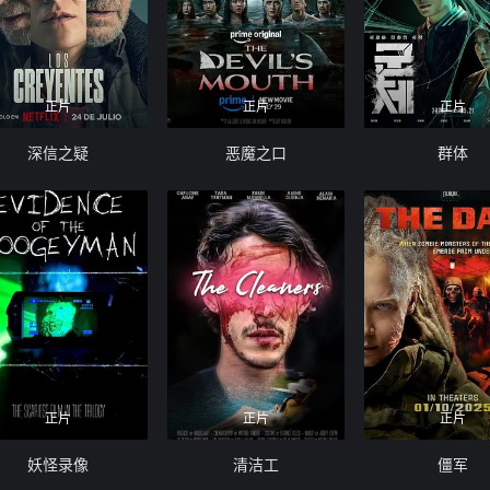
正片
正片
正片
深信之疑
恶魔之口
群体
正片
正片
正片
妖怪录像
清洁工
僵军