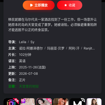
立即播放
收藏
移民妮娜在马尔代夫一家酒店找到了一份工作，但一场意外让
她原本的岛屿天堂变成了噩梦。她被诬陷，必须躲避重重陷阱
才能逃脱不公正的终身监禁。
导演：
Leïla
/
Sy
主演：
诺拉·阿娜泽德尔
/
玛丽亚·贝罗
/
阿利·汗
/
Ranjit
/
Kris
片长：
102分钟
语言：
英语
上映：
2025-11-26(法国)
更新：
2026-07-08
备注：
正片
豆瓣：
天堂里的地狱