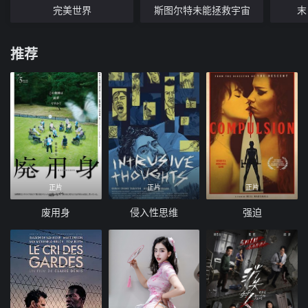
完美世界
斯图尔特未能拯救宇宙
末
推荐
正片
正片
正片
废用身
侵入性思维
强迫