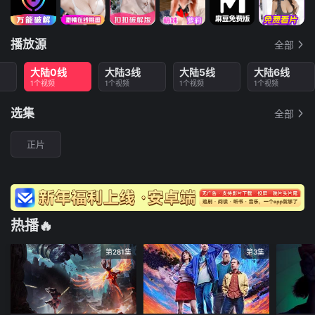
播放源
全部
大陆0线
大陆3线
大陆5线
大陆6线
1个视频
1个视频
1个视频
1个视频
选集
全部
正片
热播🔥
第281集
第3集